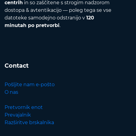
centrih
in so zaščitene s strogim nadzorom
dostopa & avtentikacijo — poleg tega se vse
datoteke samodejno odstranijo v
120
minutah po pretvorbi
.
Contact
Pošljite nam e-pošto
O nas
Pretvornik enot
Prevajalnik
Razširitve brskalnika