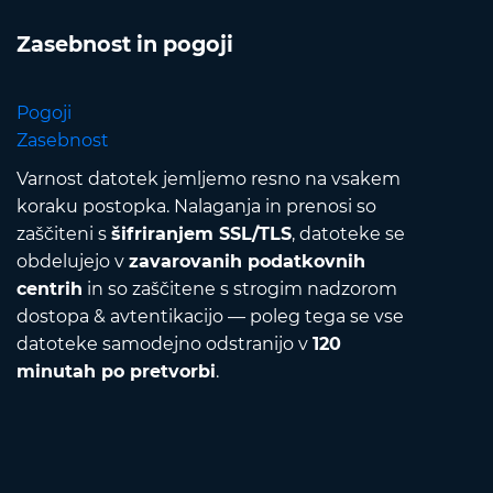
Zasebnost in pogoji
Pogoji
Zasebnost
Varnost datotek jemljemo resno na vsakem
koraku postopka. Nalaganja in prenosi so
zaščiteni s
šifriranjem SSL/TLS
, datoteke se
obdelujejo v
zavarovanih podatkovnih
centrih
in so zaščitene s strogim nadzorom
dostopa & avtentikacijo — poleg tega se vse
datoteke samodejno odstranijo v
120
minutah po pretvorbi
.