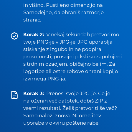
in višino. Pusti eno dimenzijo na
Samodejno, da ohraniš razmerje
stranic.
Korak 2:
V nekaj sekundah pretvorimo
tvoje PNG-je v JPG-je. JPG uporablja
stiskanje z izgubo in ne podpira
prosojnosti; prosojni piksli so zapolnjeni
s trdnim ozadjem, običajno belim. Za
logotipe ali ostre robove ohrani kopijo
izvirnega PNG-ja.
Korak 3:
Prenesi svoje JPG-je. Če je
naloženih več datotek, dobiš ZIP z
vsemi rezultati. Želiš pretvoriti še več?
Samo naloži znova. Ni omejitev
uporabe v okviru poštene rabe.