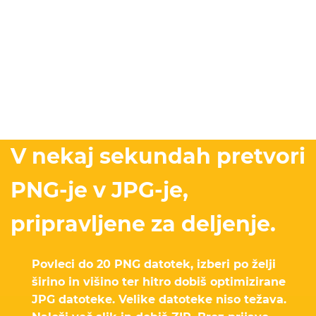
V nekaj sekundah pretvori
PNG-je v JPG-je,
pripravljene za deljenje.
Povleci do 20 PNG datotek, izberi po želji
širino in višino ter hitro dobiš optimizirane
JPG datoteke. Velike datoteke niso težava.