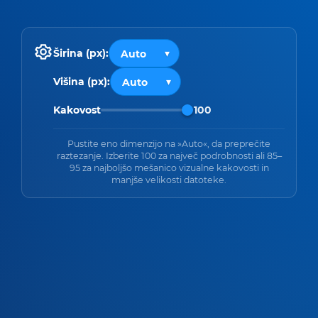
Širina (px):
Višina (px):
Kakovost
100
Pustite eno dimenzijo na »Auto«, da preprečite
raztezanje. Izberite 100 za največ podrobnosti ali 85–
95 za najboljšo mešanico vizualne kakovosti in
manjše velikosti datoteke.