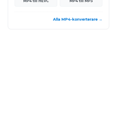
MP4 till HEVC
MP4 till MP3
Alla MP4-konverterare →