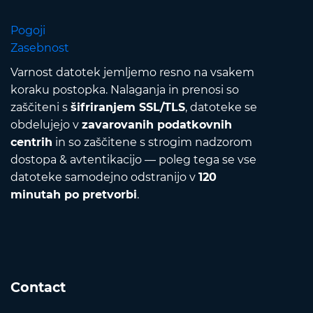
Pogoji
Zasebnost
Varnost datotek jemljemo resno na vsakem
koraku postopka. Nalaganja in prenosi so
zaščiteni s
šifriranjem SSL/TLS
, datoteke se
obdelujejo v
zavarovanih podatkovnih
centrih
in so zaščitene s strogim nadzorom
dostopa & avtentikacijo — poleg tega se vse
datoteke samodejno odstranijo v
120
minutah po pretvorbi
.
Contact