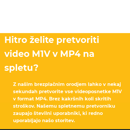
Hitro želite pretvoriti
video M1V v MP4 na
spletu?
Z našim brezplačnim orodjem lahko v nekaj
sekundah pretvorite vse videoposnetke M1V
v format MP4. Brez kakršnih koli skritih
stroškov. Našemu spletnemu pretvorniku
zaupajo številni uporabniki, ki redno
uporabljajo našo storitev.