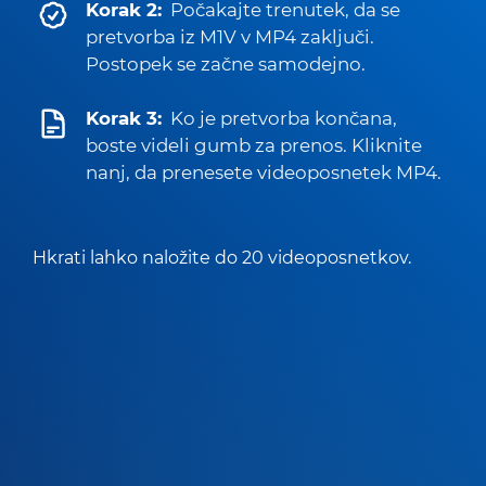
Korak 2:
Počakajte trenutek, da se
pretvorba iz M1V v MP4 zaključi.
Postopek se začne samodejno.
Korak 3:
Ko je pretvorba končana,
boste videli gumb za prenos. Kliknite
nanj, da prenesete videoposnetek MP4.
Hkrati lahko naložite do 20 videoposnetkov.