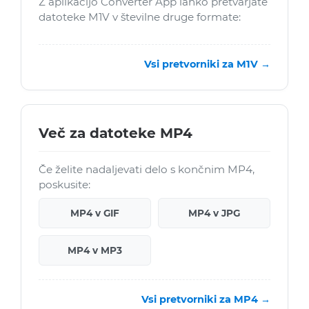
Z aplikacijo Converter App lahko pretvarjate
datoteke M1V v številne druge formate:
Vsi pretvorniki za M1V →
Več za datoteke MP4
Če želite nadaljevati delo s končnim MP4,
poskusite:
MP4 v GIF
MP4 v JPG
MP4 v MP3
Vsi pretvorniki za MP4 →