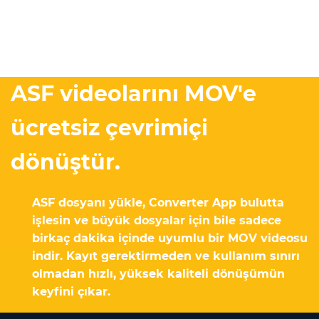
ASF videolarını MOV'e
ücretsiz çevrimiçi
dönüştür.
ASF dosyanı yükle, Converter App bulutta
işlesin ve büyük dosyalar için bile sadece
birkaç dakika içinde uyumlu bir MOV videosu
indir. Kayıt gerektirmeden ve kullanım sınırı
olmadan hızlı, yüksek kaliteli dönüşümün
keyfini çıkar.