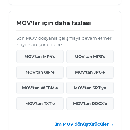
MOV'lar için daha fazlası
Son MOV dosyanla çalışmaya devam etmek
istiyorsan, şunu dene:
MOV'tan MP4'e
MOV'tan MP3'e
MOV'tan GIF'e
MOV'tan JPG'e
MOV'tan WEBM'e
MOV'tan SRT'ye
MOV'tan TXT'e
MOV'tan DOCX'e
Tüm MOV dönüştürücüler →