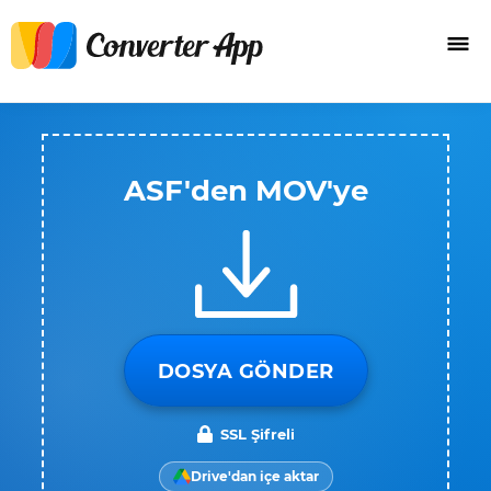
ASF'den MOV'ye
DOSYA GÖNDER
SSL Şifreli
Drive'dan içe aktar