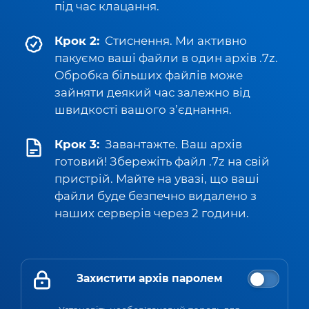
під час клацання.
Крок 2:
Стиснення. Ми активно
пакуємо ваші файли в один архів .7z.
Обробка більших файлів може
зайняти деякий час залежно від
швидкості вашого з’єднання.
Крок 3:
Завантажте. Ваш архів
готовий! Збережіть файл .7z на свій
пристрій. Майте на увазі, що ваші
файли буде безпечно видалено з
наших серверів через 2 години.
Захистити архів паролем