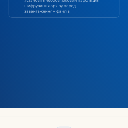
Установіть необов'язковий пароль для
шифрування архіву перед
завантаженням файлів.