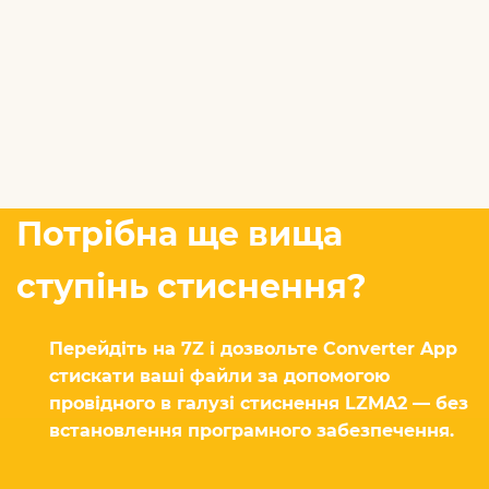
Потрібна ще вища
ступінь стиснення?
Перейдіть на 7Z і дозвольте Converter App
стискати ваші файли за допомогою
провідного в галузі стиснення LZMA2 — без
встановлення програмного забезпечення.