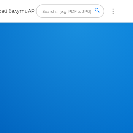
🔍
ай валути
API