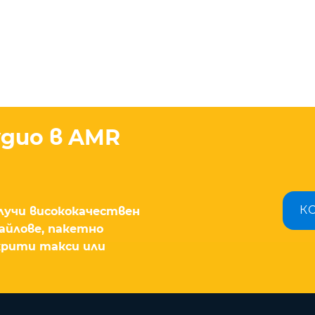
дио в AMR
К
олучи висококачествен
файлове, пакетно
скрити такси или