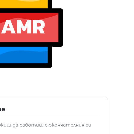
те
лжиш да работиш с окончателния си