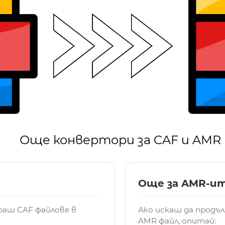
Още конвертори за CAF и AMR
Още за AMR-и
раш CAF файлове в
Ако искаш да продъ
AMR файл, опитай: