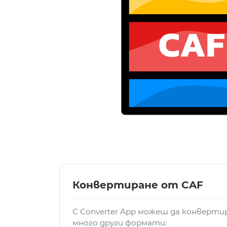
Конвертиране от CAF
С Converter App можеш да конверти
много други формати: