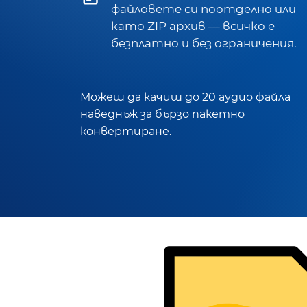
файловете си поотделно или
като ZIP архив — всичко е
безплатно и без ограничения.
Можеш да качиш до 20 аудио файла
наведнъж за бързо пакетно
конвертиране.