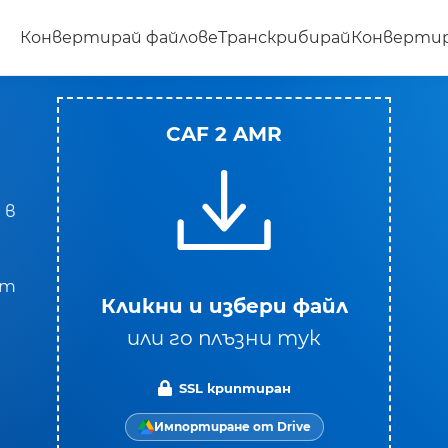
Конвертирай файлове
Транскрибирай
Конвертир
CAF 2 AMR
 в
от
Кликни и избери файл
или го плъзни тук
SSL криптиран
Импортиране от Drive