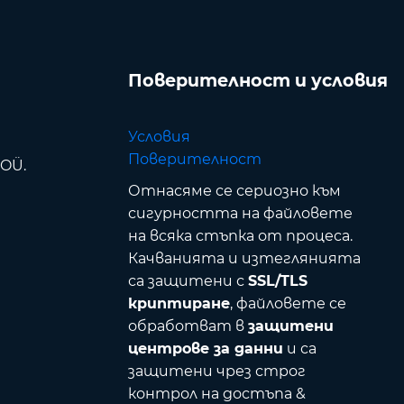
Поверителност и условия
Условия
Поверителност
 OÜ.
Отнасяме се сериозно към
сигурността на файловете
на всяка стъпка от процеса.
Качванията и изтеглянията
са защитени с
SSL/TLS
криптиране
, файловете се
обработват в
защитени
центрове за данни
и са
защитени чрез строг
контрол на достъпа &