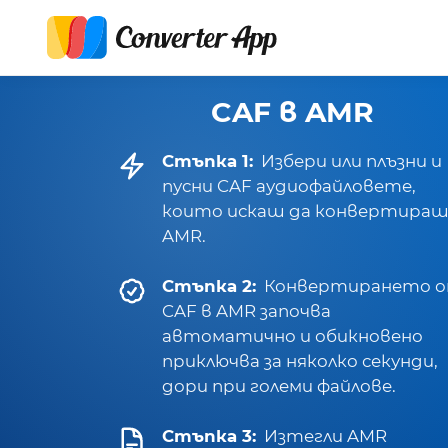
CAF в AMR
Стъпка 1:
Избери или плъзни и
пусни CAF аудиофайловете,
които искаш да конвертираш
AMR.
Стъпка 2:
Конвертирането 
CAF в AMR започва
автоматично и обикновено
приключва за няколко секунди,
дори при големи файлове.
Стъпка 3:
Изтегли AMR