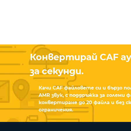
Конвертирай CAF ау
за секунди.
Качи CAF файловете си и бързо п
AMR звук, с поддръжка за големи 
конвертиране до 20 файла и без 
ограничения.