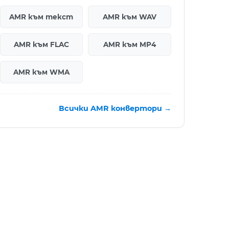
AMR към текст
AMR към WAV
AMR към FLAC
AMR към MP4
AMR към WMA
Всички AMR конвертори →