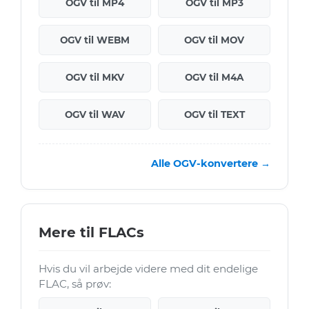
OGV til MP4
OGV til MP3
OGV til WEBM
OGV til MOV
OGV til MKV
OGV til M4A
OGV til WAV
OGV til TEXT
Alle OGV-konvertere →
Mere til FLACs
Hvis du vil arbejde videre med dit endelige
FLAC, så prøv: