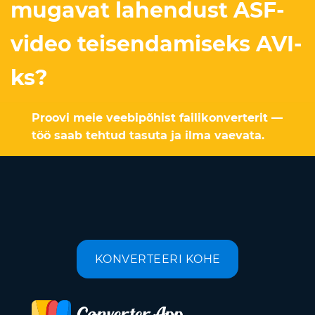
mugavat lahendust ASF-
video teisendamiseks AVI-
ks?
Proovi meie veebipõhist failikonverterit —
töö saab tehtud tasuta ja ilma vaevata.
KONVERTEERI KOHE