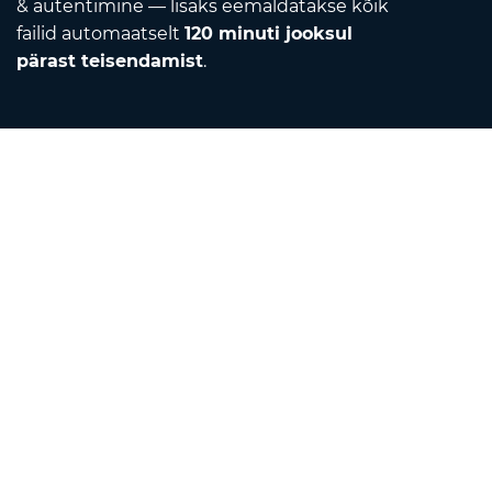
& autentimine — lisaks eemaldatakse kõik
failid automaatselt
120 minuti jooksul
pärast teisendamist
.
Contact
Kirjuta meile
Meist
Ühikute teisendaja
Tõlkija
Brauserilaiendused