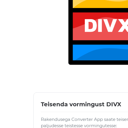
Teisenda vormingust DIVX
Rakendusega Converter App saate teise
paljudesse teistesse vormingutesse: