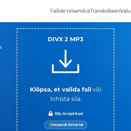
Failide teisendus
Transkribeeri
Valu
DIVX 2 MP3
a
Klõpsa, et valida fail
või
lohista siia
SSL-krüptitud
Impordi Drive'ist