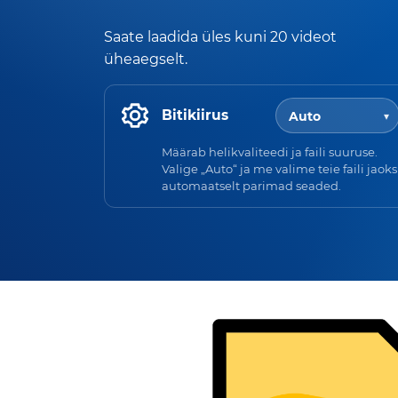
Saate laadida üles kuni 20 videot
üheaegselt.
Bitikiirus
Määrab helikvaliteedi ja faili suuruse.
Valige „Auto“ ja me valime teie faili jaoks
automaatselt parimad seaded.