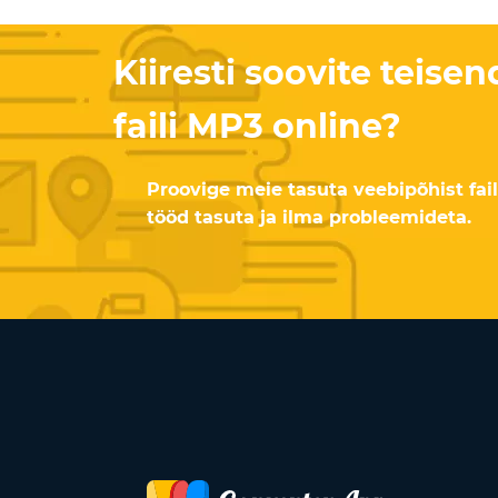
Kiiresti soovite teise
faili MP3 online?
Proovige meie tasuta veebipõhist fail
tööd tasuta ja ilma probleemideta.