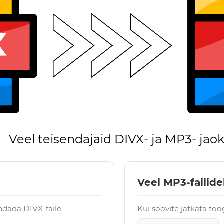
Veel teisendajaid DIVX- ja MP3- jao
Veel MP3-failide
ndada DIVX-faile
Kui soovite jätkata tö