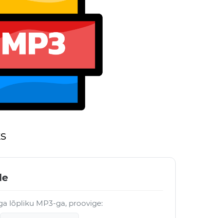
ks
le
öga lõpliku MP3-ga, proovige: