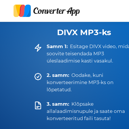
DIVX MP3-ks
Samm 1:
Esitage DIVX video, mid
soovite teisendada MP3
üleslaadimise kasti vasakul.
2. samm:
Oodake, kuni
konverteerimine MP3-ks on
lõpetatud.
3. samm:
Klõpsake
allalaadimisnupule ja saate oma
konverteeritud faili tasuta!