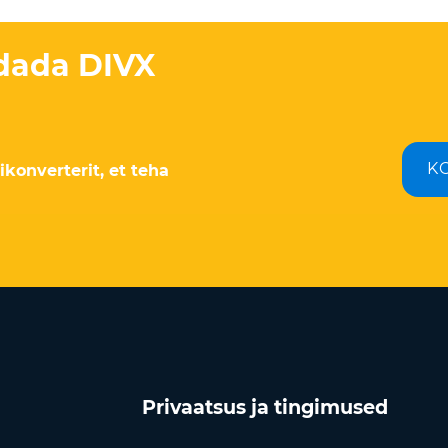
ndada DIVX
K
ikonverterit, et teha
Privaatsus ja tingimused