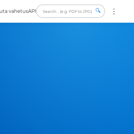
🔍
uta vahetus
API