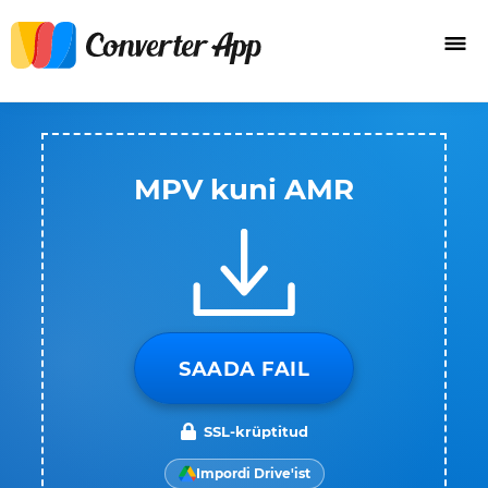
MPV kuni AMR
SAADA FAIL
SSL-krüptitud
Impordi Drive'ist