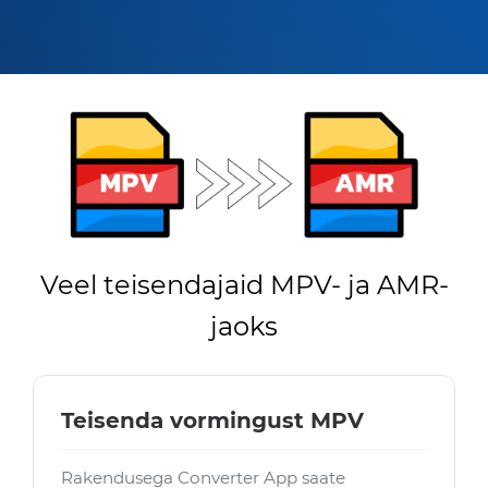
Veel teisendajaid MPV- ja AMR-
jaoks
Teisenda vormingust MPV
Rakendusega Converter App saate