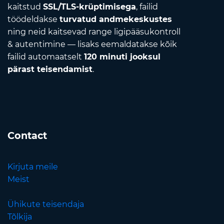
kaitstud
SSL/TLS-krüptimisega
, failid
töödeldakse
turvatud andmekeskustes
ning neid kaitsevad range ligipääsukontroll
& autentimine — lisaks eemaldatakse kõik
failid automaatselt
120 minuti jooksul
pärast teisendamist
.
Contact
Kirjuta meile
Meist
Ühikute teisendaja
Tõlkija