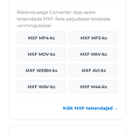
Rakendusega Converter App saate
teisendada MXF-faile paljudesse teistesse
vormingutesse:
MXF MP4-ks
MXF MP3-ks
MXF MOV-ks
MXF MKV-ks
MXF WEBM-ks
MXF AVI-ks
MXF WAV-ks
MXF M4A-ks
Kõik MXF-teisendajad →