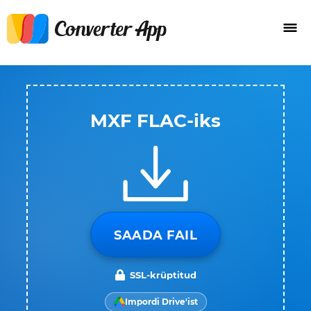
MXF FLAC-iks
SAADA FAIL
SSL-krüptitud
Impordi Drive'ist