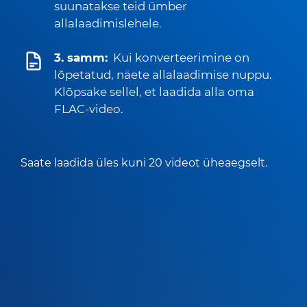
suunatakse teid ümber
allalaadimislehele.
3. samm:
Kui konverteerimine on
lõpetatud, näete allalaadimise nuppu.
Klõpsake sellel, et laadida alla oma
FLAC-video.
Saate laadida üles kuni 20 videot üheaegselt.