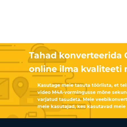
Tahad konverteerida
online ilma kvaliteet
Kasutage meie tasuta tööriista, et t
video M4A-vormingusse mõne sekund
varjatud tasudeta. Meie veebikonvert
meie kasutajad, kes kasutavad meie 