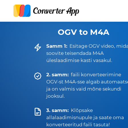
OGV to M4A
Samm 1:
Esitage OGV video, mid
soovite teisendada M4A
üleslaadimise kasti vasakul.
2. samm:
faili konverteerimine
OGV-st M4A-sse algab automaats
ja on valmis vaid mõne sekundi
jooksul.
3. samm:
Klõpsake
allalaadimisnupule ja saate oma
konverteeritud faili tasuta!