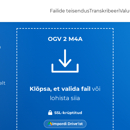
Failide teisendus
Transkribeeri
Valu
OGV 2 M4A
a
elt
Klõpsa, et valida fail
või
lohista siia
SSL-krüptitud
Impordi Drive'ist