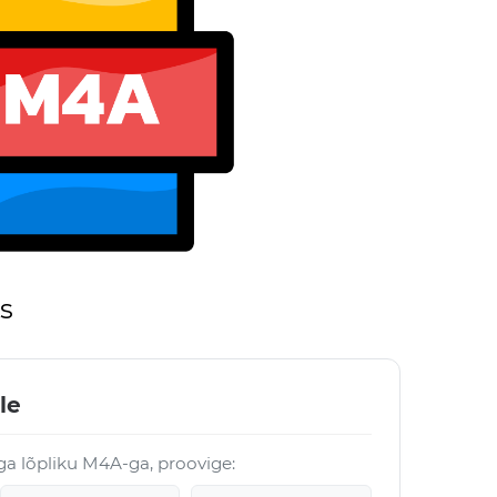
s
le
öga lõpliku M4A-ga, proovige: