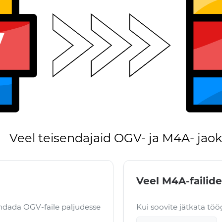
Veel teisendajaid OGV- ja M4A- jaok
Veel M4A-failide
ndada OGV-faile paljudesse
Kui soovite jätkata tö