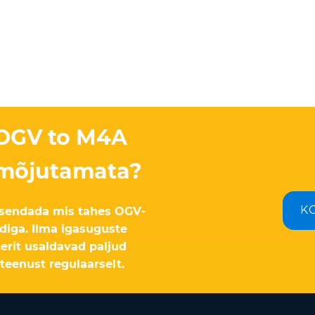
 OGV to M4A
i mõjutamata?
K
eisendada mis tahes OGV-
iga. Ilma igasuguste
erit usaldavad paljud
teenust regulaarselt.