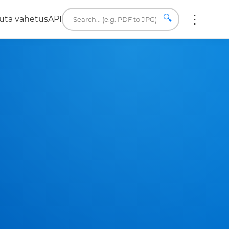
🔍
uta vahetus
API