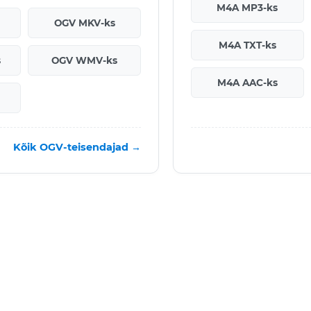
M4A MP3-ks
OGV MKV-ks
M4A TXT-ks
s
OGV WMV-ks
M4A AAC-ks
Kõik OGV-teisendajad →