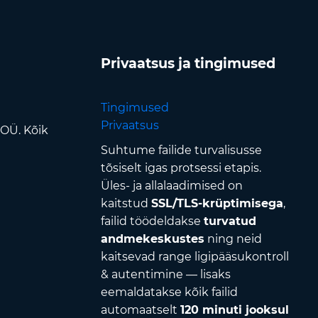
Privaatsus ja tingimused
Tingimused
Privaatsus
 OÜ. Kõik
Suhtume failide turvalisusse
tõsiselt igas protsessi etapis.
Üles- ja allalaadimised on
kaitstud
SSL/TLS-krüptimisega
,
failid töödeldakse
turvatud
andmekeskustes
ning neid
kaitsevad range ligipääsukontroll
& autentimine — lisaks
eemaldatakse kõik failid
automaatselt
120 minuti jooksul