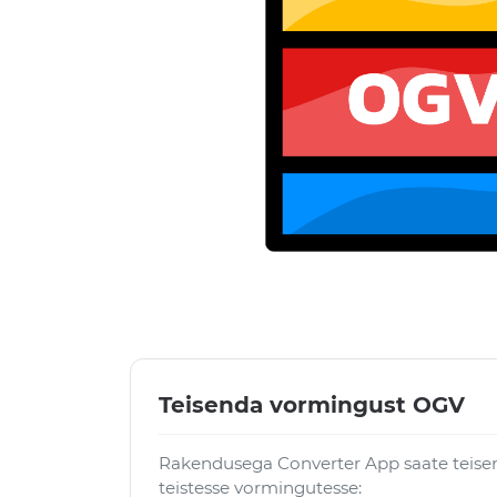
Teisenda vormingust OGV
Rakendusega Converter App saate teise
teistesse vormingutesse: