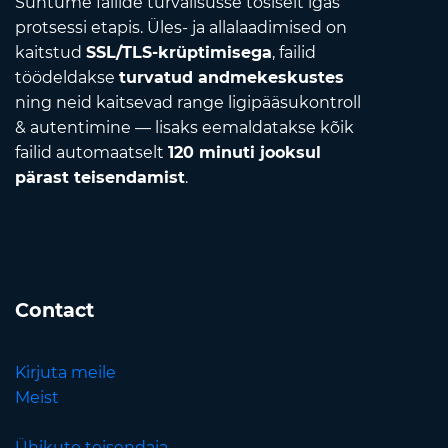
Suhtume failide turvalisusse tõsiselt igas
protsessi etapis. Üles- ja allalaadimised on
kaitstud
SSL/TLS-krüptimisega
, failid
töödeldakse
turvatud andmekeskustes
ning neid kaitsevad range ligipääsukontroll
& autentimine — lisaks eemaldatakse kõik
failid automaatselt
120 minuti jooksul
pärast teisendamist
.
Contact
Kirjuta meile
Meist
Ühikute teisendaja