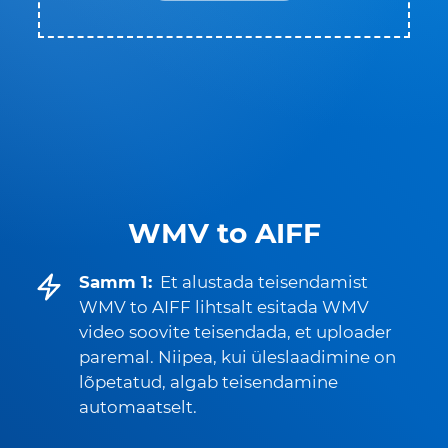
WMV to AIFF
Samm 1:
Et alustada teisendamist
WMV to AIFF lihtsalt esitada WMV
video soovite teisendada, et uploader
paremal. Niipea, kui üleslaadimine on
lõpetatud, algab teisendamine
automaatselt.