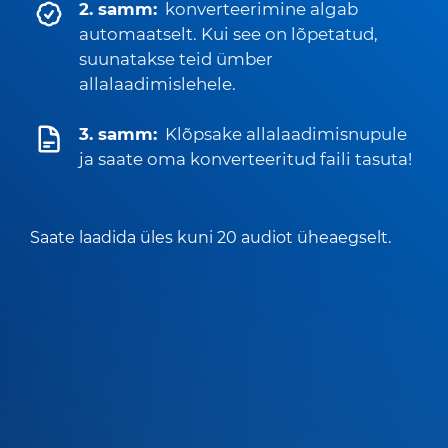
2. samm:
konverteerimine algab
automaatselt. Kui see on lõpetatud,
suunatakse teid ümber
allalaadimislehele.
3. samm:
Klõpsake allalaadimisnupule
ja saate oma konverteeritud faili tasuta!
Saate laadida üles kuni 20 audiot üheaegselt.