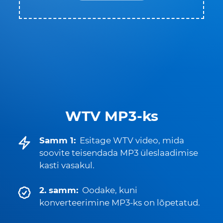
WTV MP3-ks
Samm 1:
Esitage WTV video, mida
soovite teisendada MP3 üleslaadimise
kasti vasakul.
2. samm:
Oodake, kuni
konverteerimine MP3-ks on lõpetatud.