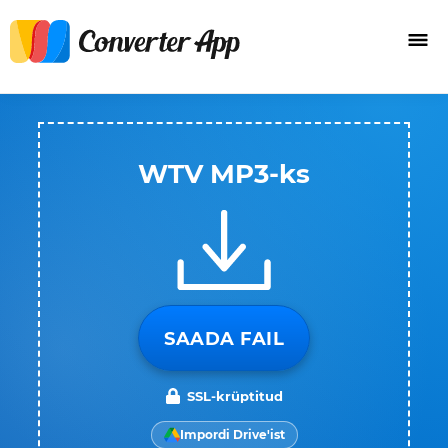
WTV MP3-ks
SAADA FAIL
SSL-krüptitud
Impordi Drive'ist