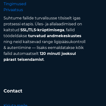
Tingimused
Privaatsus
Suhtume failide turvalisusse tõsiselt igas
protsessi etapis. Üles- ja allalaadimised on
kaitstud
SSL/TLS-krüptimisega
, failid
töödeldakse
turvatud andmekeskustes
ning neid kaitsevad range ligipääsukontroll
& autentimine — lisaks eemaldatakse kõik
failid automaatselt
120 minuti jooksul
pärast teisendamist
.
Contact
Kirjuta meile