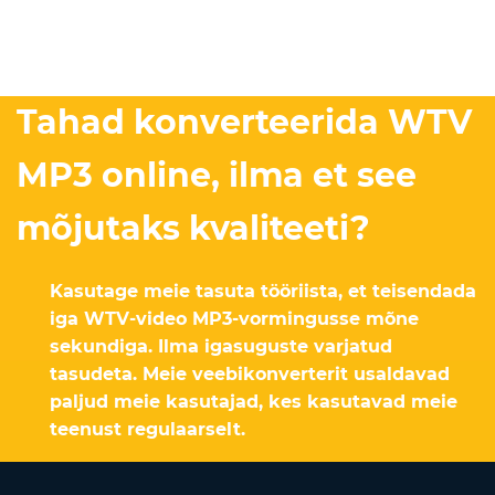
Tahad konverteerida WTV
MP3 online, ilma et see
mõjutaks kvaliteeti?
Kasutage meie tasuta tööriista, et teisendada
iga WTV-video MP3-vormingusse mõne
sekundiga. Ilma igasuguste varjatud
tasudeta. Meie veebikonverterit usaldavad
paljud meie kasutajad, kes kasutavad meie
teenust regulaarselt.