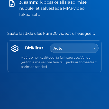
3. samm:
klõpsake allalaadimise
nupule, et salvestada MP3-video
lokaalselt.
Saate laadida üles kuni 20 videot üheaegselt.
Bitikiirus
Määrab helikvaliteedi ja faili suuruse. Valige
„Auto“ ja me valime teie faili jaoks automaatselt
parimad seaded.