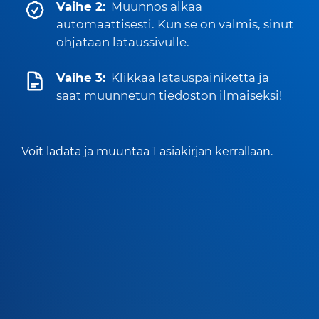
Vaihe 2:
Muunnos alkaa
automaattisesti. Kun se on valmis, sinut
ohjataan lataussivulle.
Vaihe 3:
Klikkaa latauspainiketta ja
saat muunnetun tiedoston ilmaiseksi!
Voit ladata ja muuntaa 1 asiakirjan kerrallaan.