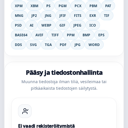
XPM
XBM
PS
PGM
PCX
PBM
PAT
MNG
JP2
JNG
JFIF
FITS
EXR
TIF
PSD
AI
WEBP
GIF
JPEG
ICO
BASE64
AVIF
TIFF
PPM
BMP
EPS
DDS
SVG
TGA
PDF
JPG
WORD
Pääsy ja tiedostonhallinta
Muunna tiedostoja ilman tiliä, vesileimaa tai
pitkäaikaista tiedostojen säilytystä.
Ei vaadi rekisteröitymistä