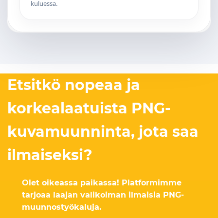
kuluessa.
Etsitkö nopeaa ja
korkealaatuista PNG-
kuvamuunninta, jota saa
ilmaiseksi?
Olet oikeassa paikassa! Platformimme
tarjoaa laajan valikoiman ilmaisia PNG-
muunnostyökaluja.