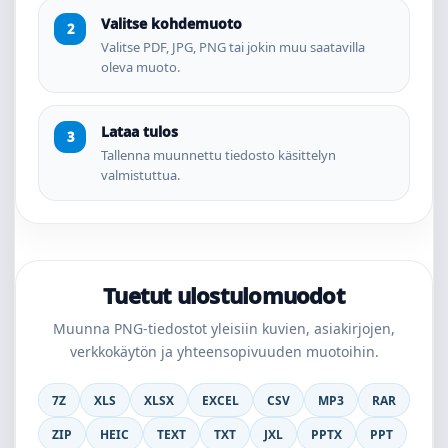
Valitse kohdemuoto
Valitse PDF, JPG, PNG tai jokin muu saatavilla
oleva muoto.
Lataa tulos
Tallenna muunnettu tiedosto käsittelyn
valmistuttua.
Tuetut ulostulomuodot
Muunna PNG-tiedostot yleisiin kuvien, asiakirjojen,
verkkokäytön ja yhteensopivuuden muotoihin.
7Z
XLS
XLSX
EXCEL
CSV
MP3
RAR
ZIP
HEIC
TEXT
TXT
JXL
PPTX
PPT