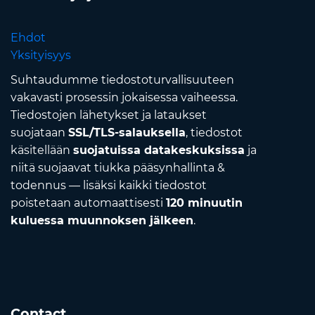
Ehdot
Yksityisyys
Suhtaudumme tiedostoturvallisuuteen
vakavasti prosessin jokaisessa vaiheessa.
Tiedostojen lähetykset ja lataukset
suojataan
SSL/TLS-salauksella
, tiedostot
käsitellään
suojatuissa datakeskuksissa
ja
niitä suojaavat tiukka pääsynhallinta &
todennus — lisäksi kaikki tiedostot
poistetaan automaattisesti
120 minuutin
kuluessa muunnoksen jälkeen
.
Contact