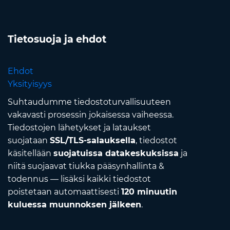
Tietosuoja ja ehdot
Ehdot
Yksityisyys
Suhtaudumme tiedostoturvallisuuteen
vakavasti prosessin jokaisessa vaiheessa.
Tiedostojen lähetykset ja lataukset
suojataan
SSL/TLS-salauksella
, tiedostot
käsitellään
suojatuissa datakeskuksissa
ja
niitä suojaavat tiukka pääsynhallinta &
todennus — lisäksi kaikki tiedostot
poistetaan automaattisesti
120 minuutin
kuluessa muunnoksen jälkeen
.