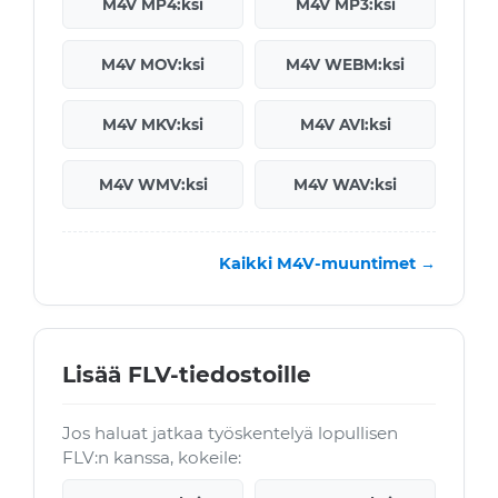
M4V MP4:ksi
M4V MP3:ksi
M4V MOV:ksi
M4V WEBM:ksi
M4V MKV:ksi
M4V AVI:ksi
M4V WMV:ksi
M4V WAV:ksi
Kaikki M4V-muuntimet →
Lisää FLV-tiedostoille
Jos haluat jatkaa työskentelyä lopullisen
FLV:n kanssa, kokeile: