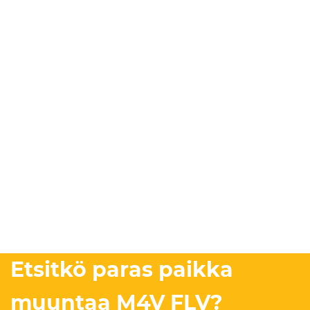
Etsitkö paras paikka
muuntaa M4V FLV?