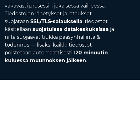
vakavasti prosessin jokaisessa vaiheessa.
Tiedostojen lähetykset ja lataukset
suojataan
SSL/TLS-salauksella
, tiedostot
käsitellään
suojatuissa datakeskuksissa
ja
niitä suojaavat tiukka pääsynhallinta &
todennus — lisäksi kaikki tiedostot
poistetaan automaattisesti
120 minuutin
kuluessa muunnoksen jälkeen
.
Contact
Lähetä meille sähköpostia
Tietoa meistä