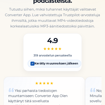
podcasteista.
Tutustu siihen, miksi tuhannet käyttäjät valitsevat
Converter App. Lue vahvistettuja Trustpilot-arvosteluja
ihmisiltä, jotka muuttavat MP4-videotiedostoja
korkealaatuisiksi MP3-äänitiedostoiksi päivittäin.
4.9
★★★★★
319 arvostelun perusteella
Kerätty muunnoksen jälkeen
✓
★★★★★
Yksi parhaista tiedostojen
Nopea
muuntamiseen: Converter App Olen
Minulla o
käyttänyt tätä sovellusta
sovelluks