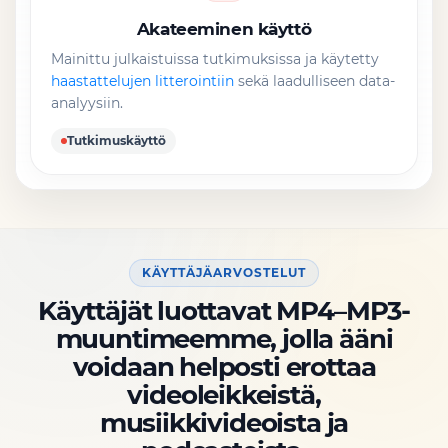
Akateeminen käyttö
Mainittu julkaistuissa tutkimuksissa ja käytetty
haastattelujen litterointiin
sekä laadulliseen data-
analyysiin.
Tutkimuskäyttö
KÄYTTÄJÄARVOSTELUT
Käyttäjät luottavat MP4–MP3-
muuntimeemme, jolla ääni
voidaan helposti erottaa
videoleikkeistä,
musiikkivideoista ja