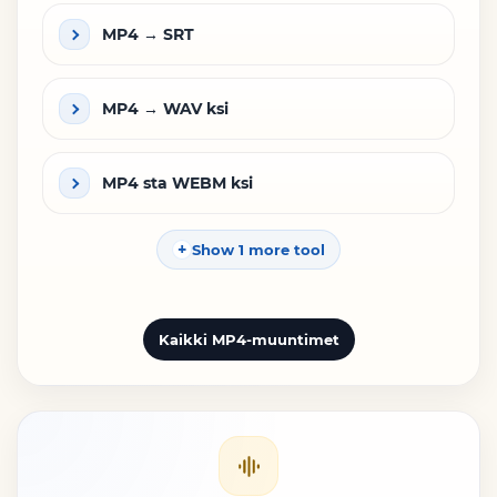
MP4 → SRT
MP4 → WAV ksi
MP4 sta WEBM ksi
Show 1 more tool
Kaikki MP4-muuntimet