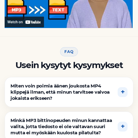
FAQ
Usein kysytyt kysymykset
Miten voin poimia äänen joukosta MP4
klippejä ilman, että minun tarvitsee valvoa
jokaista erikseen?
Minkä MP3 bittinopeuden minun kannattaa
valita, jotta tiedosto ei ole valtavan suuri
mutta ei myöskään kuulosta pilatulta?