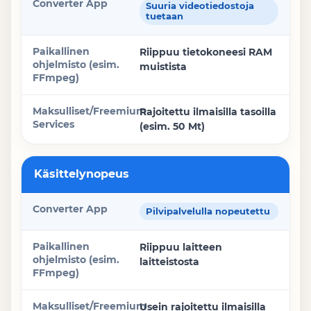
Suuria videotiedostoja
tuetaan
Riippuu tietokoneesi RAM
muistista
Rajoitettu ilmaisilla tasoilla
(esim. 50 Mt)
Käsittelynopeus
Pilvipalvelulla nopeutettu
Riippuu laitteen
laitteistosta
Usein rajoitettu ilmaisilla