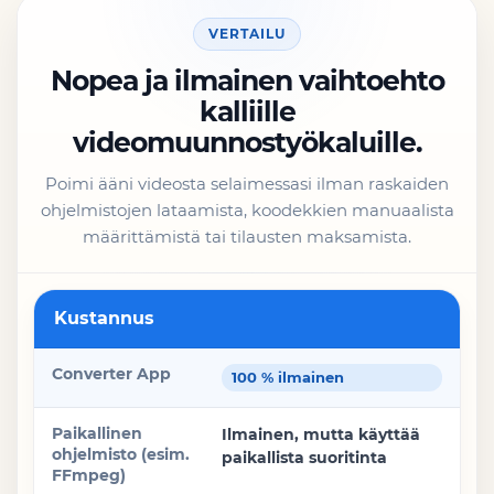
VERTAILU
Nopea ja ilmainen vaihtoehto
kalliille
videomuunnostyökaluille.
Poimi ääni videosta selaimessasi ilman raskaiden
ohjelmistojen lataamista, koodekkien manuaalista
määrittämistä tai tilausten maksamista.
Ominaisuus
Kustannus
Converter App
100 % ilmainen
Paikallinen ohjelmisto (esim. FFmpeg)
Ilmainen, mutta käyttää
paikallista suoritinta
Maksulliset/Freemium Services