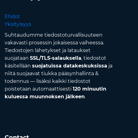
Ehdot
Yksityisyys
Suhtaudumme tiedostoturvallisuuteen
vakavasti prosessin jokaisessa vaiheessa.
Tiedostojen lähetykset ja lataukset
suojataan
SSL/TLS-salauksella
, tiedostot
käsitellään
suojatuissa datakeskuksissa
ja
niitä suojaavat tiukka pääsynhallinta &
todennus — lisäksi kaikki tiedostot
poistetaan automaattisesti
120 minuutin
kuluessa muunnoksen jälkeen
.
Contact