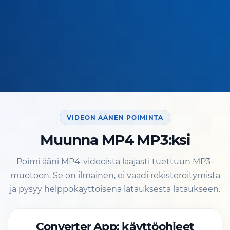
VIDEON ÄÄNEN POIMINTA
Muunna MP4 MP3:ksi
Poimi ääni MP4-videoista laajasti tuettuun MP3-
muotoon. Se on ilmainen, ei vaadi rekisteröitymistä
ja pysyy helppokäyttöisenä latauksesta lataukseen.
Converter App: käyttöohjeet