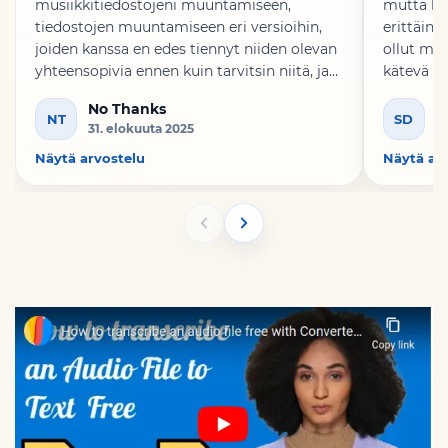
musiikkitiedostojeni muuntamiseen,
mutta löy
tiedostojen muuntamiseen eri versioihin,
erittäin 
joiden kanssa en edes tiennyt niiden olevan
ollut mit
yhteensopivia ennen kuin tarvitsin niitä, ja
kätevä kä
se on aina ollut nopea ja tehokas.
sen kolle
No Thanks
S
Suosittelen lämpimästi!
NT
SD
31. elokuuta 2025
1
Näytä arvostelu
Näytä ar