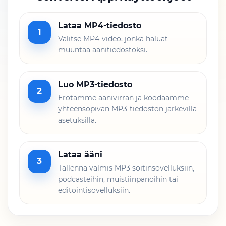
Lataa MP4-tiedosto
1
Valitse MP4-video, jonka haluat
muuntaa äänitiedostoksi.
Luo MP3-tiedosto
2
Erotamme äänivirran ja koodaamme
yhteensopivan MP3-tiedoston järkevillä
asetuksilla.
Lataa ääni
3
Tallenna valmis MP3 soitinsovelluksiin,
podcasteihin, muistiinpanoihin tai
editointisovelluksiin.