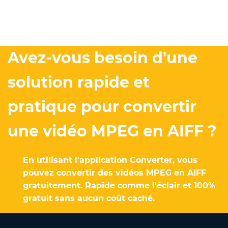
Avez-vous besoin d'une
solution rapide et
pratique pour convertir
une vidéo MPEG en AIFF ?
En utilisant l'application Converter, vous
pouvez convertir des vidéos MPEG en AIFF
gratuitement. Rapide comme l'éclair et 100%
gratuit sans aucun coût caché.