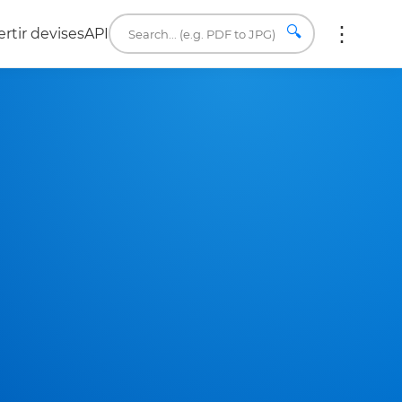
🔍
rtir devises
API