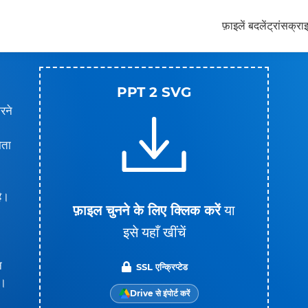
फ़ाइलें बदलें
ट्रांसक्रा
PPT 2 SVG
रने
ोता
है।
फ़ाइल चुनने के लिए क्लिक करें
या
इसे यहाँ खींचें
न
SSL एन्क्रिप्टेड
ं।
Drive से इंपोर्ट करें