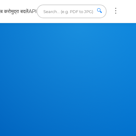
🔍
इब करो
मुद्रा बदलें
API