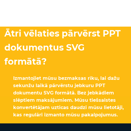
Ātri vēlaties pārvērst PPT
dokumentus SVG
formātā?
Izmantojiet mūsu bezmaksas rīku, lai dažu
sekunžu laikā pārvērstu jebkuru PPT
dokumentu SVG formātā. Bez jebkādiem
slēptiem maksājumiem. Mūsu tiešsaistes
konvertētājam uzticas daudzi mūsu lietotāji,
kas regulāri izmanto mūsu pakalpojumus.