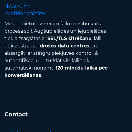
Noteikumi
Konfidencialitāte
Mēs nopietni uztveram failu drošību katrā
procesa solī. Augšupielādes un lejupielādes
tiek aizsargātas ar
SSL/TLS šifrēšanu
, faili
tiek apstrādāti
drošos datu centros
un
aizsargāti ar stingru piekļuves kontroli &
autentifikāciju — turklāt visi faili tiek
automātiski noņemti
120 minūšu laikā pēc
konvertēšanas
.
Contact