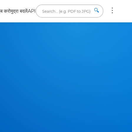
🔍
इब करो
मुद्रा बदलें
API