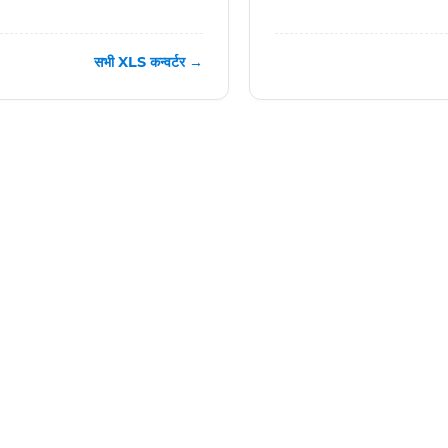
सभी XLS कन्वर्टर →