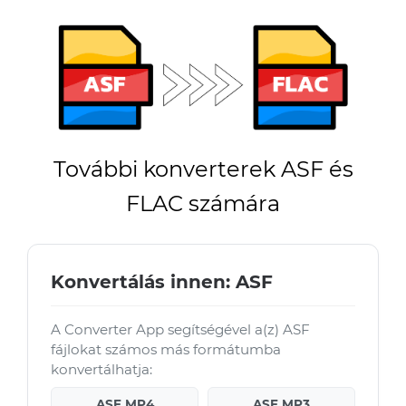
További konverterek ASF és
FLAC számára
Konvertálás innen: ASF
A Converter App segítségével a(z) ASF
fájlokat számos más formátumba
konvertálhatja:
ASF MP4
ASF MP3