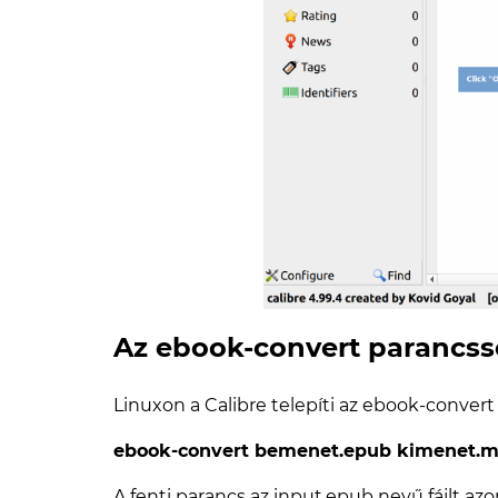
Az ebook-convert parancsso
Linuxon a Calibre telepíti az ebook-convert 
ebook-convert bemenet.epub kimenet.m
A fenti parancs az input.epub nevű fájlt az