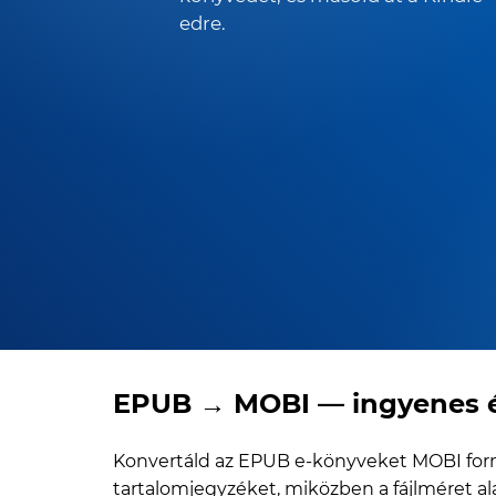
edre.
EPUB → MOBI — ingyenes é
Konvertáld az EPUB e-könyveket MOBI form
tartalomjegyzéket, miközben a fájlméret al