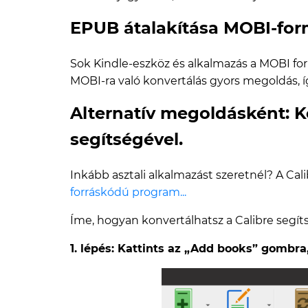
EPUB átalakítása MOBI-for
Sok Kindle-eszköz és alkalmazás a MOBI f
MOBI-ra való konvertálás gyors megoldás, 
Alternatív megoldásként: K
segítségével.
Inkább asztali alkalmazást szeretnél? A Cal
forráskódú program...
Íme, hogyan konvertálhatsz a Calibre segít
1. lépés: Kattints az „Add books” gombra,