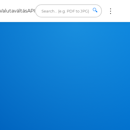
🔍
Valutaváltás
API