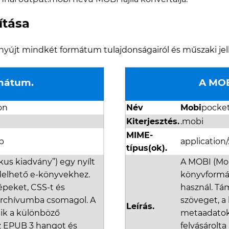
ítása
t nyújt mindkét formátum tulajdonságairól és műszaki jel
mátum.
A MOB
ion
Név
Mobi
pocke
Kiterjesztés.
.mobi
MIME-
p
applicatio
típus(ok).
kus kiadvány”) egy nyílt
A MOBI (Mob
delhető e-könyvekhez.
könyvformá
épeket, CSS-t és
használ. Tá
archívumba csomagol. A
szöveget, a
Leírás.
ik a különböző
metaadatok
z EPUB 3 hangot és
felvásárolta