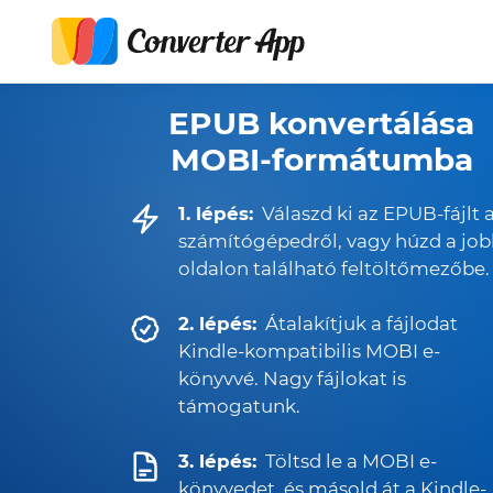
EPUB konvertálása
MOBI-formátumba
1. lépés:
Válaszd ki az EPUB-fájlt 
számítógépedről, vagy húzd a jo
oldalon található feltöltőmezőbe.
2. lépés:
Átalakítjuk a fájlodat
Kindle-kompatibilis MOBI e-
könyvvé. Nagy fájlokat is
támogatunk.
3. lépés:
Töltsd le a MOBI e-
könyvedet, és másold át a Kindle-