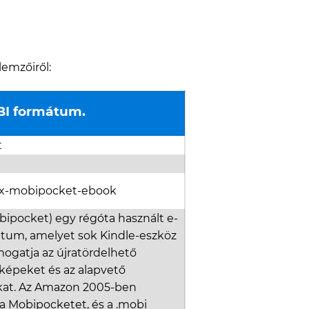
lemzőiről:
I formátum.
t
n/x-mobipocket-ebook
ipocket) egy régóta használt e-
tum, amelyet sok Kindle-eszköz
mogatja az újratördelhető
 képeket és az alapvető
at. Az Amazon 2005-ben
 a Mobipocketet, és a .mobi