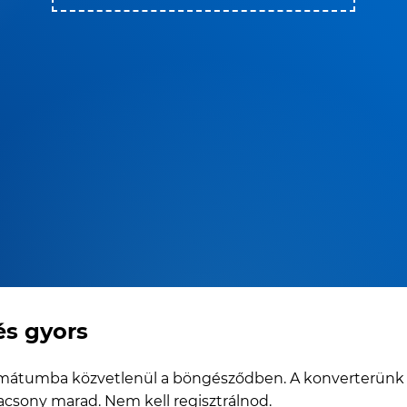
s gyors
átumba közvetlenül a böngésződben. A konverterünk me
acsony marad. Nem kell regisztrálnod.