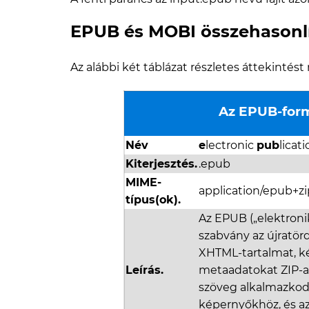
EPUB és MOBI összehasonl
Az alábbi két táblázat részletes áttekintés
Az EPUB-for
Név
e
lectronic
pub
licat
Kiterjesztés.
.epub
MIME-
application/epub+zi
típus(ok).
Az EPUB („elektroni
szabvány az újratör
XHTML-tartalmat, k
Leírás.
metaadatokat ZIP-
szöveg alkalmazkod
képernyőkhöz, és a