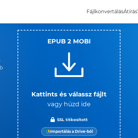
Fájlkonvertálás
Átírás
EPUB 2 MOBI
a
bb
Kattints és válassz fájlt
vagy húzd ide
SSL titkosított
Importálás a Drive-ból