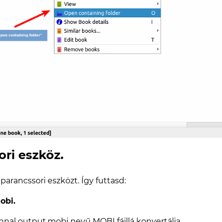
ri eszköz.
parancssori eszközt. Így futtasd:
obi.
onnal output.mobi nevű MOBI fájllá konvertálja.