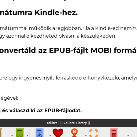
mátumra Kindle-hez.
ormátummal működik a legjobban. Ha a Kindle-ed nem tu
így azonnal elkezdheted olvasni a készülékeden.
onvertáld az EPUB-fájlt MOBI form
ibre egy ingyenes, nyílt forráskódú e-könyvkezelő, amely
ségével:
 és válaszd ki az EPUB-fájlodat.