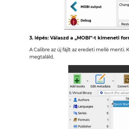
3. lépés: Válaszd a „MOBI”-t kimeneti f
A Calibre az új fájlt az eredeti mellé ment
megtaláld.