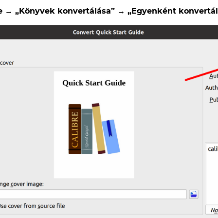
re → „Könyvek konvertálása” → „Egyenként konvertál