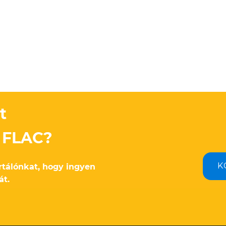
t
a FLAC?
K
ertálónkat, hogy ingyen
át.