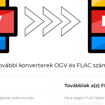
ovábbi konverterek OGV és FLAC szá
Továbbiak a(z) F
fájlokat számos más
Ha a végső FLAC fájllal