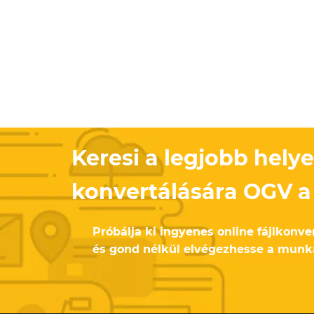
Keresi a legjobb helye
konvertálására OGV 
Próbálja ki ingyenes online fájlkonv
és gond nélkül elvégezhesse a munk