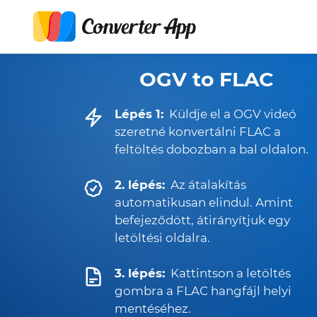
OGV to FLAC
Lépés 1:
Küldje el a OGV videó
szeretné konvertálni FLAC a
feltöltés dobozban a bal oldalon.
2. lépés:
Az átalakítás
automatikusan elindul. Amint
befejeződött, átirányítjuk egy
letöltési oldalra.
3. lépés:
Kattintson a letöltés
gombra a FLAC hangfájl helyi
mentéséhez.