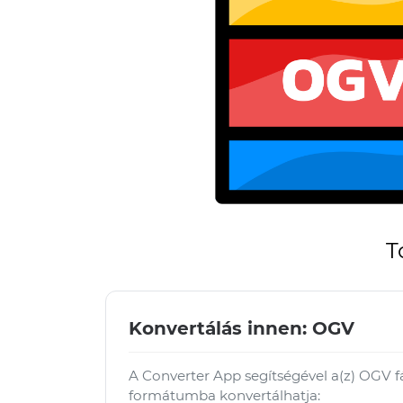
T
Konvertálás innen: OGV
A Converter App segítségével a(z) OGV 
formátumba konvertálhatja: