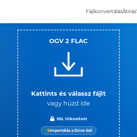
Fájlkonvertálás
Átírás
OGV 2 FLAC
Kattints és válassz fájlt
vagy húzd ide
SSL titkosított
Importálás a Drive-ból