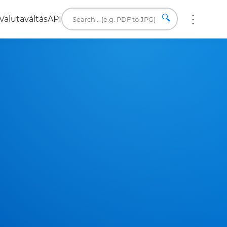
🔍
Valutaváltás
API