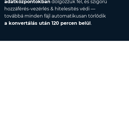
adatközpontokban
dolgozzuk fel, és szigorú
hozzáférés-vezérlés & hitelesítés védi —
továbbá minden fájl automatikusan törlődik
a konvertálás után 120 percen belül
.
Contact
Írjon nekünk e-mailt
Rólunk
Mértékegység-átváltó
Fordító
Böngészőbővítmények