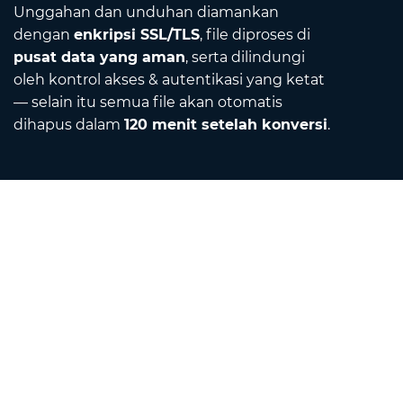
Unggahan dan unduhan diamankan
dengan
enkripsi SSL/TLS
, file diproses di
pusat data yang aman
, serta dilindungi
oleh kontrol akses & autentikasi yang ketat
— selain itu semua file akan otomatis
dihapus dalam
120 menit setelah konversi
.
Contact
Email kami
Tentang Kami
Konverter Satuan
Penerjemah