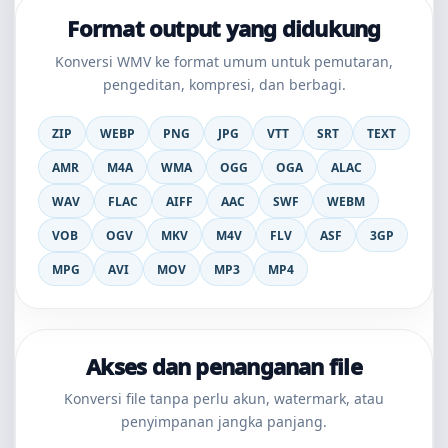
Format output yang didukung
Konversi WMV ke format umum untuk pemutaran,
pengeditan, kompresi, dan berbagi.
ZIP
WEBP
PNG
JPG
VTT
SRT
TEXT
AMR
M4A
WMA
OGG
OGA
ALAC
WAV
FLAC
AIFF
AAC
SWF
WEBM
VOB
OGV
MKV
M4V
FLV
ASF
3GP
MPG
AVI
MOV
MP3
MP4
Akses dan penanganan file
Konversi file tanpa perlu akun, watermark, atau
penyimpanan jangka panjang.