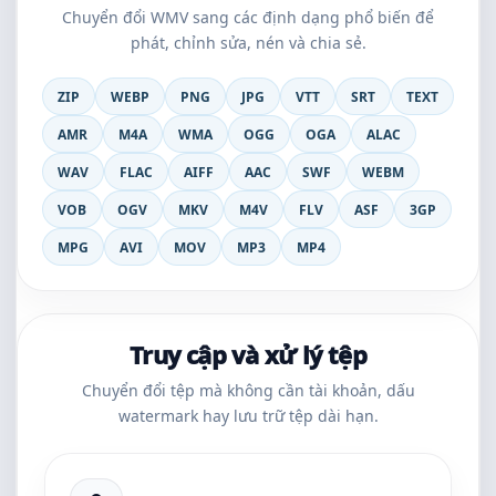
Chuyển đổi WMV sang các định dạng phổ biến để
phát, chỉnh sửa, nén và chia sẻ.
ZIP
WEBP
PNG
JPG
VTT
SRT
TEXT
AMR
M4A
WMA
OGG
OGA
ALAC
WAV
FLAC
AIFF
AAC
SWF
WEBM
VOB
OGV
MKV
M4V
FLV
ASF
3GP
MPG
AVI
MOV
MP3
MP4
Truy cập và xử lý tệp
Chuyển đổi tệp mà không cần tài khoản, dấu
watermark hay lưu trữ tệp dài hạn.