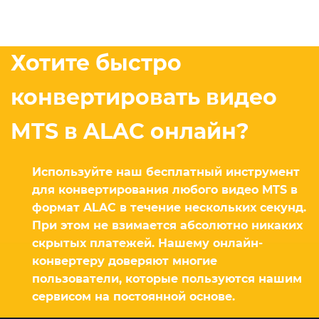
Хотите быстро
конвертировать видео
MTS в ALAC онлайн?
Используйте наш бесплатный инструмент
для конвертирования любого видео MTS в
формат ALAC в течение нескольких секунд.
При этом не взимается абсолютно никаких
скрытых платежей. Нашему онлайн-
конвертеру доверяют многие
пользователи, которые пользуются нашим
сервисом на постоянной основе.