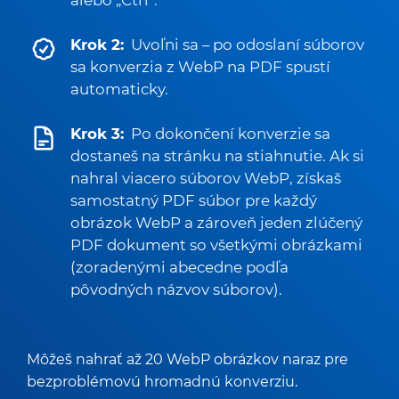
alebo „Ctrl“.
Krok 2:
Uvoľni sa – po odoslaní súborov
sa konverzia z WebP na PDF spustí
automaticky.
Krok 3:
Po dokončení konverzie sa
dostaneš na stránku na stiahnutie. Ak si
nahral viacero súborov WebP, získaš
samostatný PDF súbor pre každý
obrázok WebP a zároveň jeden zlúčený
PDF dokument so všetkými obrázkami
(zoradenými abecedne podľa
pôvodných názvov súborov).
Môžeš nahrať až 20 WebP obrázkov naraz pre
bezproblémovú hromadnú konverziu.