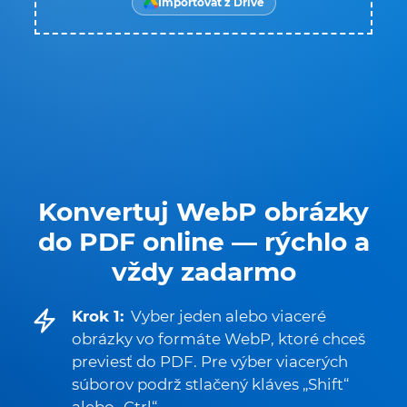
Importovať z Drive
Konvertuj WebP obrázky
do PDF online — rýchlo a
vždy zadarmo
Krok 1:
Vyber jeden alebo viaceré
obrázky vo formáte WebP, ktoré chceš
previesť do PDF. Pre výber viacerých
súborov podrž stlačený kláves „Shift“