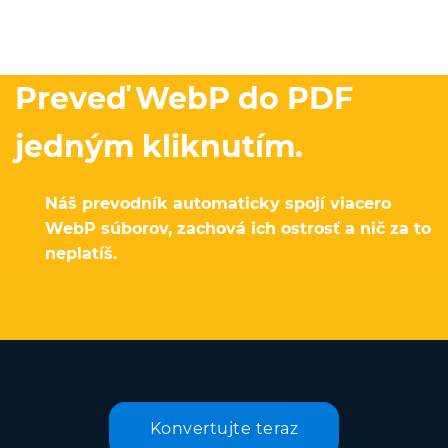
Preveď WebP do PDF
jedným kliknutím.
Náš prevodník automaticky spojí viacero
WebP súborov, zachová ich ostrosť a nič za to
neplatíš.
Konvertujte teraz