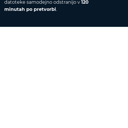
datoteke samodejno odstranijo v
120
minutah po pretvorbi
.
Contact
Pošljite nam e-pošto
O nas
Pretvornik enot
Prevajalnik
Razširitve brskalnika
English