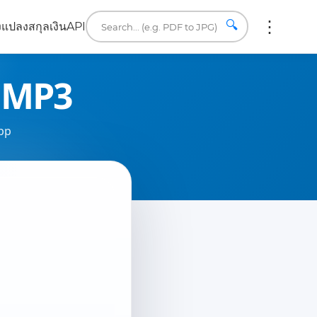
🔍
ง
แปลงสกุลเงิน
API
์ MP3
pp