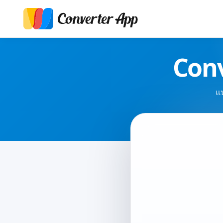
Conv
แ