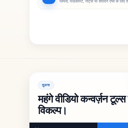
प्लेयर्स, पॉडकास्ट, नोट्स या संपादन ऐप्स के लिए
तुलना
महंगे वीडियो कन्वर्ज़न टूल्
विकल्प।