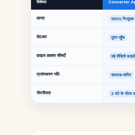
विशेषता
Converter A
लागत
100% निःशुल्क
सेटअप
तुरंत पहुँच
फ़ाइल आकार सीमाएँ
बड़े वीडियो फ़ाइले
प्रसंस्करण गति
क्लाउड-त्वरित
गोपनीयता
2 घंटे के भीतर फ़