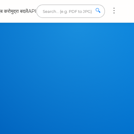
🔍
इब करो
मुद्रा बदलें
API