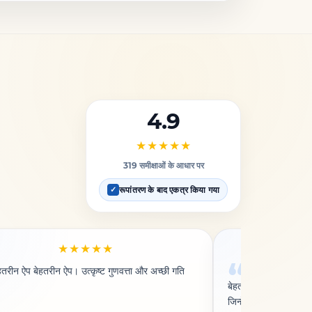
4.9
★★★★★
319 समीक्षाओं के आधार पर
रूपांतरण के बाद एकत्र किया गया
✓
★★★★★
हतरीन ऐप बेहतरीन ऐप। उत्कृष्ट गुणवत्ता और अच्छी गति
एक बेहतरीन कन्वर
बेहतरीन कन्वर्ज़न टूल,
जिन्हें अन्य साइटें शायद 