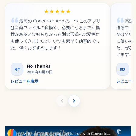
★★★★★
最高の Converter App の一つ このアプリ
高速
は音楽ファイルの変換や、必要になるまで互換
迫る中、
性があるとは知らなかった別の形式への変換に
かけてい
も使ってきましたが、いつも素早く効率的でし
に使いや
た。強くおすすめします！
た。ぜひ
います。
No Thanks
S
NT
SD
2025年8月31日
2
レビューを表示
レビューを