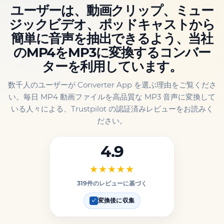
ユーザーは、動画クリップ、ミュー
ジックビデオ、ポッドキャストから
簡単に音声を抽出できるよう、当社
のMP4をMP3に変換するコンバー
ターを利用しています。
数千人のユーザーが Converter App を選ぶ理由をご覧くださ
い。毎日 MP4 動画ファイルを高品質な MP3 音声に変換して
いる人々による、Trustpilot の認証済みレビューをお読みく
ださい。
4.9
★★★★★
319件のレビューに基づく
変換後に収集
✓