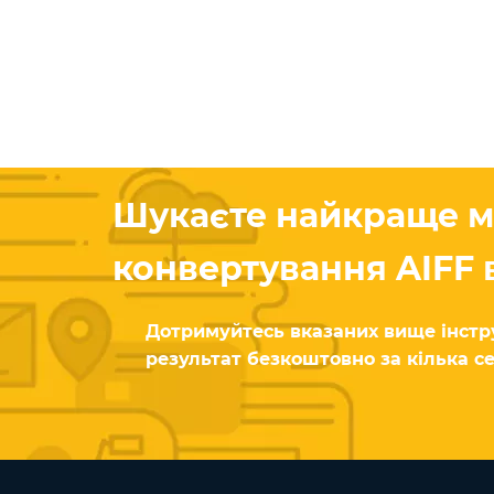
Шукаєте найкраще м
конвертування AIFF 
Дотримуйтесь вказаних вище інстру
результат безкоштовно за кілька с