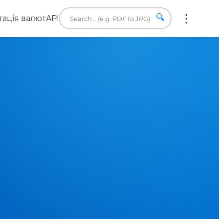
🔍
ація валют
API