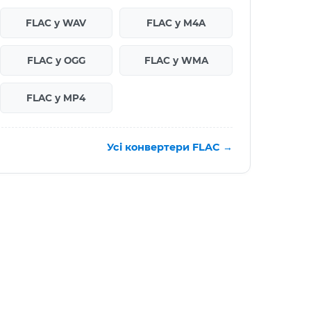
FLAC у WAV
FLAC у M4A
FLAC у OGG
FLAC у WMA
FLAC у MP4
Усі конвертери FLAC →