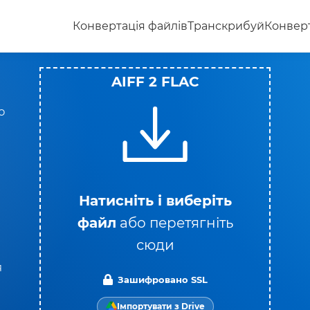
Конвертація файлів
Транскрибуй
Конверт
AIFF 2 FLAC
ю
Натисніть і виберіть
файл
або перетягніть
сюди
я
Зашифровано SSL
Імпортувати з Drive