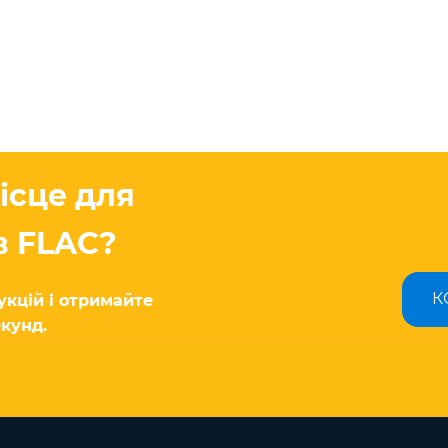
ісце для
в FLAC?
К
кцій і отримайте
екунд.