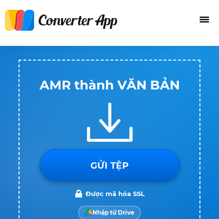
AMR thành VĂN BẢN
GỬI TỆP
Được mã hóa SSL
Nhập từ Drive