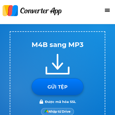
M4B sang MP3
GỬI TỆP
Được mã hóa SSL
Nhập từ Drive