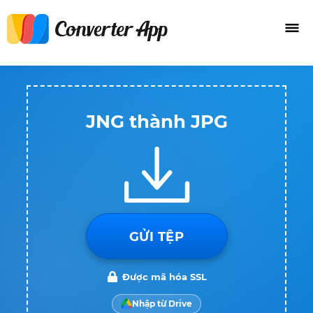
JNG thành JPG
GỬI TỆP
Được mã hóa SSL
Nhập từ Drive