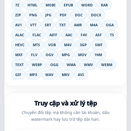
7Z
HTML
MOBI
EPUB
WORD
RAR
ZIP
PNG
JPG
PDF
DOC
DOCX
AV1
VTT
SRT
TXT
AMR
M4A
OGA
ALAC
FLAC
AIFF
AAC
F4V
ASF
TS
HEVC
MTS
VOB
M4V
3GP
SWF
MXF
FLV
OGV
MPG
MOV
Y4M
TEXT
WEBP
OGG
WMA
WMV
WEBM
GIF
MP3
WAV
MKV
AVI
Truy cập và xử lý tệp
Chuyển đổi tệp mà không cần tài khoản, dấu
watermark hay lưu trữ tệp dài hạn.