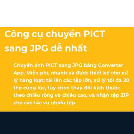
Công cụ chuyển PICT
sang JPG dễ nhất
Chuyển ảnh PICT sang JPG bằng Converter
App. Miễn phí, nhanh và được thiết kế cho xử
lý hàng loạt: tải lên các tệp lớn, xử lý tối đa 20
tệp cùng lúc, tùy chọn thay đổi kích thước
theo chiều rộng và chiều cao, và nhận tệp ZIP
cho các tác vụ nhiều tệp.