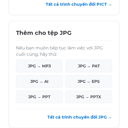
Tất cả trình chuyển đổi PICT →
Thêm cho tệp JPG
Nếu bạn muốn tiếp tục làm việc với JPG
cuối cùng, hãy thử:
JPG → MP3
JPG → PAT
JPG → AI
JPG → EPS
JPG → PPT
JPG → PPTX
Tất cả trình chuyển đổi JPG →