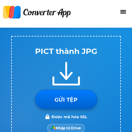
PICT thành JPG
GỬI TỆP
Được mã hóa SSL
Nhập từ Drive