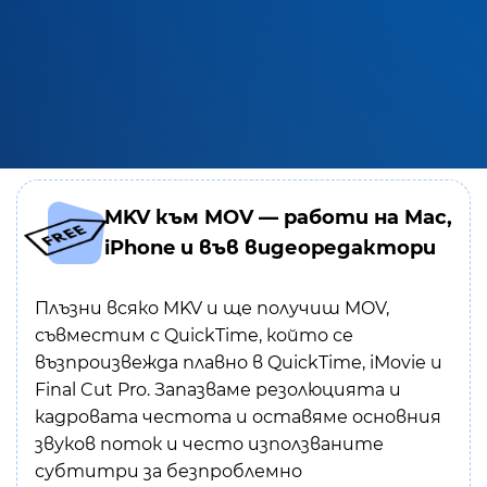
MKV към MOV — работи на Mac,
iPhone и във видеоредактори
Плъзни всяко MKV и ще получиш MOV,
съвместим с QuickTime, който се
възпроизвежда плавно в QuickTime, iMovie и
Final Cut Pro. Запазваме резолюцията и
кадровата честота и оставяме основния
звуков поток и често използваните
субтитри за безпроблемно