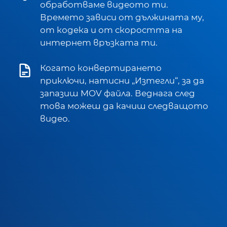
обработваме видеото ти.
Времето зависи от дължината му,
от кодека и от скоростта на
интернет връзката ти.
Когато конвертирането
приключи, натисни „Изтегли“, за да
запазиш MOV файла. Веднага след
това можеш да качиш следващото
видео.