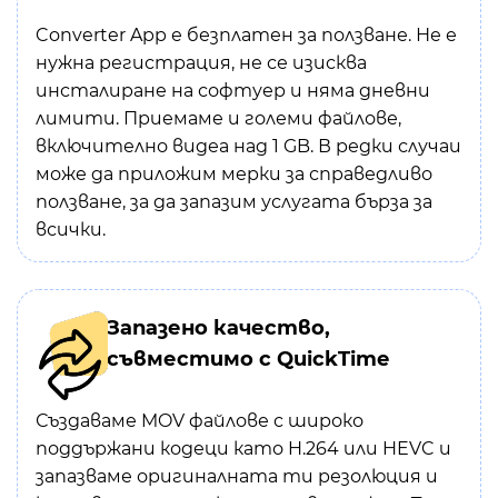
Converter App е безплатен за ползване. Не е
нужна регистрация, не се изисква
инсталиране на софтуер и няма дневни
лимити. Приемаме и големи файлове,
включително видеа над 1 GB. В редки случаи
може да приложим мерки за справедливо
ползване, за да запазим услугата бърза за
всички.
Запазено качество,
съвместимо с QuickTime
Създаваме MOV файлове с широко
поддържани кодеци като H.264 или HEVC и
запазваме оригиналната ти резолюция и