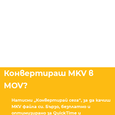
Конвертираш MKV в
MOV?
Натисни „Конвертирай сега“, за да качиш
MKV файла си. Бързо, безплатно и
оптимизирано за QuickTime и