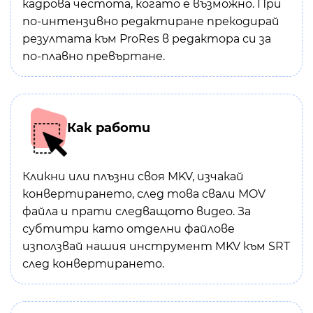
кадрова честота, когато е възможно. При
по-интензивно редактиране прекодирай
резултата към ProRes в редактора си за
по-плавно превъртане.
Как работи
Кликни или плъзни своя MKV, изчакай
конвертирането, след това свали MOV
файла и прати следващото видео. За
субтитри като отделни файлове
използвай нашия инструмент MKV към SRT
след конвертирането.