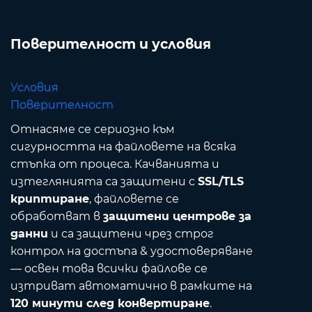
Поверителност и условия
Условия
Поверителност
Отнасяме се сериозно към
сигурността на файловете на всяка
стъпка от процеса. Качванията и
изтеглянията са защитени с
SSL/TLS
криптиране
, файловете се
обработват в
защитени центрове за
данни
и са защитени чрез строг
контрол на достъпа & удостоверяване
— освен това всички файлове се
изтриват автоматично в рамките на
120 минути след конвертиране
.