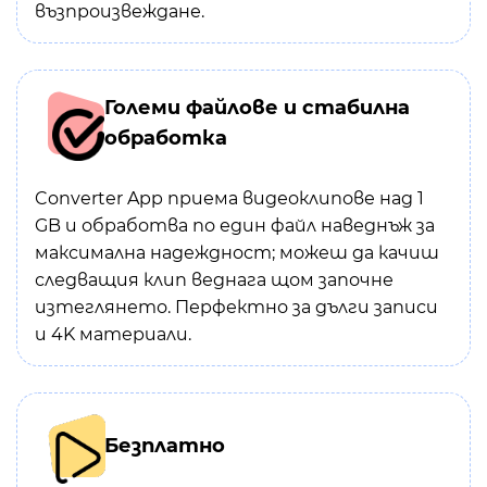
възпроизвеждане.
Големи файлове и стабилна
обработка
Converter App приема видеоклипове над 1
GB и обработва по един файл наведнъж за
максимална надеждност; можеш да качиш
следващия клип веднага щом започне
изтеглянето. Перфектно за дълги записи
и 4K материали.
Безплатно