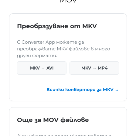
Преобразуване от MKV
С Converter App можете да
преобразувате MKV файлове в много
други формати:
MKV → AVI
MKV → MP4
Всички конвертори за MKV →
Още за MOV файлове
Ако искате да продължите работа с