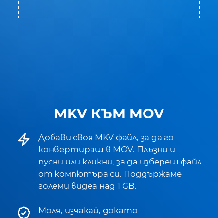
MKV КЪМ MOV
Добави своя MKV файл, за да го
конвертираш в MOV. Плъзни и
пусни или кликни, за да избереш файл
от компютъра си. Поддържаме
големи видеа над 1 GB.
Моля, изчакай, докато