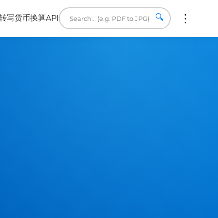
🔍
转写
货币换算
API