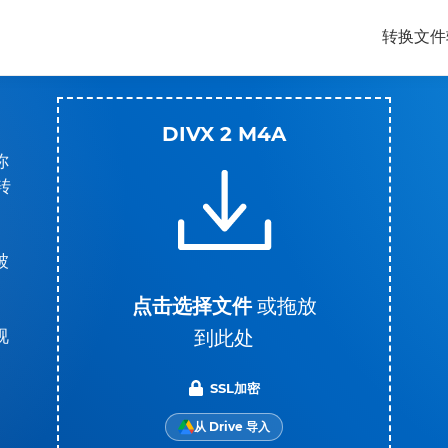
转换文件
DIVX 2 M4A
你
转
被
点击选择文件
或拖放
到此处
视
SSL加密
从 Drive 导入