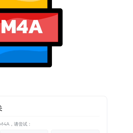
关
M4A，请尝试：