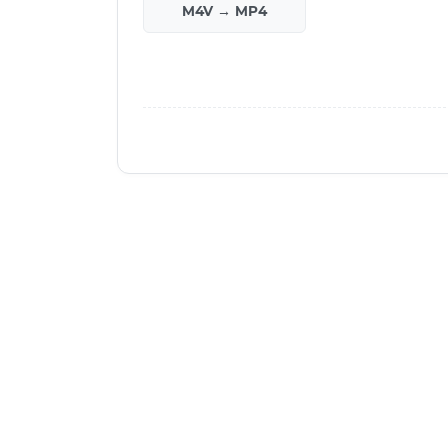
M4V → MP4