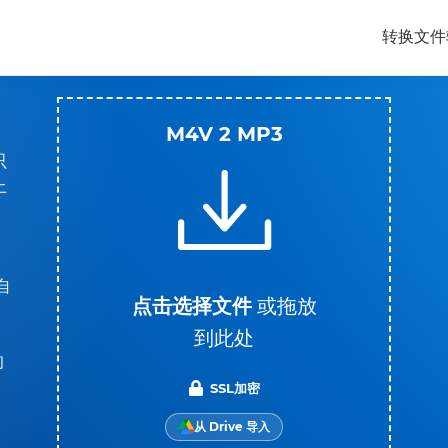
转换文件
M4V 2 MP3
只
上
自
点击选择文件
或拖放
到此处
的
SSL加密
从 Drive 导入