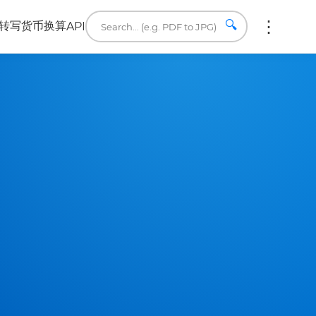
🔍
转写
货币换算
API