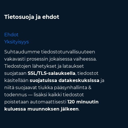
Tietosuoja ja ehdot
Ehdot
Yksityisyys
Suhtaudumme tiedostoturvallisuuteen
vakavasti prosessin jokaisessa vaiheessa.
Tiedostojen lähetykset ja lataukset
suojataan
SSL/TLS-salauksella
, tiedostot
käsitellään
suojatuissa datakeskuksissa
ja
niitä suojaavat tiukka pääsynhallinta &
todennus — lisäksi kaikki tiedostot
poistetaan automaattisesti
120 minuutin
kuluessa muunnoksen jälkeen
.