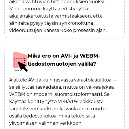
aikana vaihtuvien bittinopeuksien vuoksi.
Moottorimme käyttää edistynyttä
aikajanakartoitusta varmistaakseen, että
ääniraita pysyy täysin synkronoituna
videoruutujen kanssa koko prosessin ajan.
Mikä ero on AVI- ja WEBM-
tiedostomuotojen välillä?
Ajattele AVI:tä kuin raskasta varastolaatikkoa —
se säilyttää raakadataa, mutta on vaikea jakaa.
WEBM on moderni suoratoistoformaatti. Se
käyttää kehittynyttä VP8/VP9-pakkausta
tarjotakseen korkean kuvanlaadun murto-
osalla tiedostokokoa, mikä tekee siitä
ylivoimaisen valinnan verkkoon.