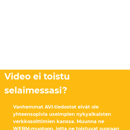
Video ei toistu
selaimessasi?
Vanhemmat AVI‑tiedostot eivät ole
yhteensopivia useimpien nykyaikaisten
verkkosoittimien kanssa. Muunna ne
WEBM‑muotoon, jotta ne toistuvat suoraan