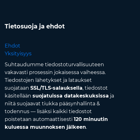
Tietosuoja ja ehdot
Ehdot
Yksityisyys
Suhtaudumme tiedostoturvallisuuteen
vakavasti prosessin jokaisessa vaiheessa.
Tiedostojen lähetykset ja lataukset
suojataan
SSL/TLS-salauksella
, tiedostot
käsitellään
suojatuissa datakeskuksissa
ja
niitä suojaavat tiukka pääsynhallinta &
todennus — lisäksi kaikki tiedostot
poistetaan automaattisesti
120 minuutin
kuluessa muunnoksen jälkeen
.